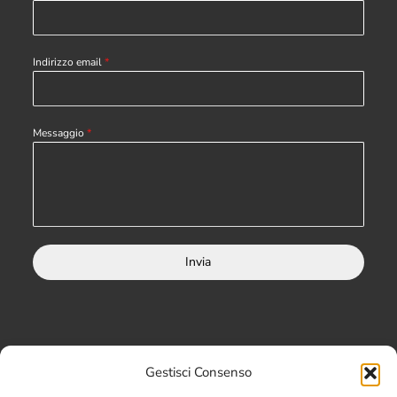
Indirizzo email
*
Messaggio
*
Invia
★ Vincitori dei Digital360 Awards 2022:
Gestisci Consenso
Information & Cyber Security + Digital