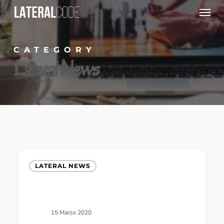
Menu
Skip
to
main
CATEGORY
content
Lateral News
Sicurezza
LATERAL NEWS
informatica
for
dummies,
15 Marzo 2020
ovvero