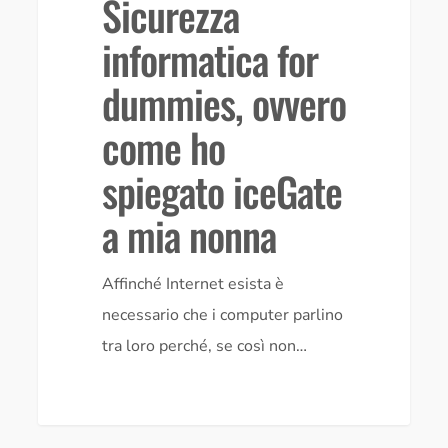
Sicurezza
come
informatica for
ho
spiegato
dummies, ovvero
iceGate
come ho
a
spiegato iceGate
mia
nonna
a mia nonna
Affinché Internet esista è
necessario che i computer parlino
tra loro perché, se così non…
0